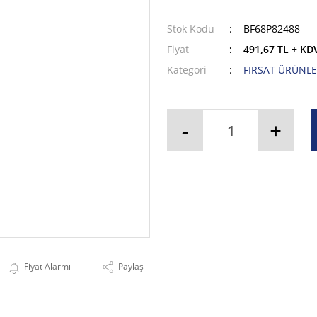
Stok Kodu
BF68P82488
Fiyat
491,67 TL + KD
Kategori
FIRSAT ÜRÜNLE
-
+
Fiyat Alarmı
Paylaş