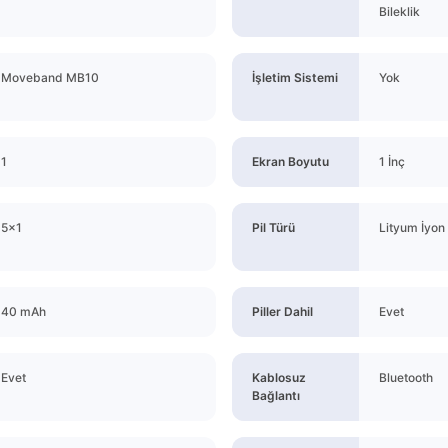
Bileklik
Moveband MB10
İşletim Sistemi
Yok
1
Ekran Boyutu
1 İnç
5x1
Pil Türü
Lityum İyon
40 mAh
Piller Dahil
Evet
Evet
Kablosuz
Bluetooth
Bağlantı