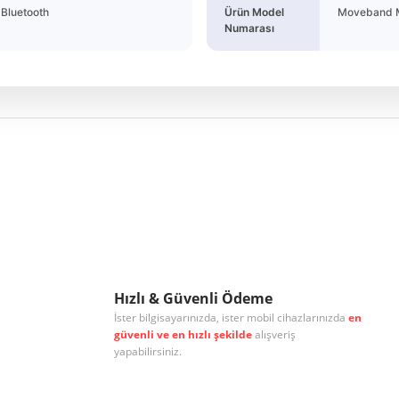
Bluetooth
Ürün Model
Moveband 
Numarası
r konularda yetersiz gördüğünüz noktaları öneri formunu kullanarak tarafımıza
Bu ürüne ilk yorumu siz yapın!
Yorum Yaz
Hızlı & Güvenli Ödeme
İster bilgisayarınızda, ister mobil cihazlarınızda
en
güvenli ve en hızlı şekilde
alışveriş
yapabilirsiniz.