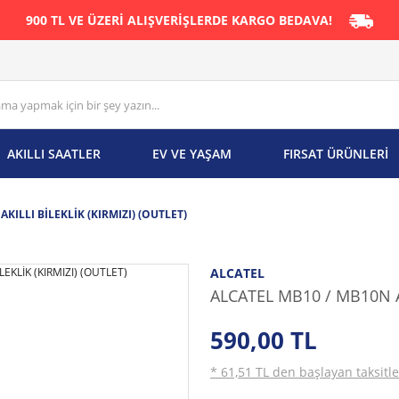
900 TL VE ÜZERİ ALIŞVERİŞLERDE KARGO BEDAVA!
AKILLI SAATLER
EV VE YAŞAM
FIRSAT ÜRÜNLERİ
KILLI BİLEKLİK (KIRMIZI) (OUTLET)
ALCATEL
ALCATEL MB10 / MB10N AK
590,00 TL
* 61,51 TL den başlayan taksitle