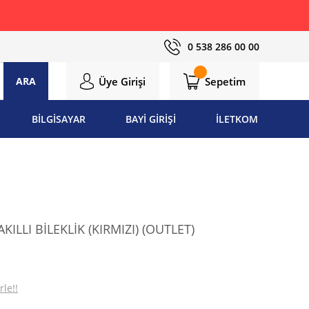
0 538 286 00 00
Üye Girişi
Sepetim
ARA
BİLGİSAYAR
BAYİ GİRİŞİ
İLETKOM
ILLI BİLEKLİK (KIRMIZI) (OUTLET)
rle!!