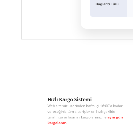
Bağlantı Türü
Bu ürünün fiyat bilgisi, resim, ürün açıklamalarında ve diğe
Görüş ve önerileriniz için teşekkür ederiz.
Ürün resmi kalitesiz, bozuk veya görüntülenemiyor.
Ürün açıklamasında eksik bilgiler bulunuyor.
Ürün bilgilerinde hatalar bulunuyor.
Ürün fiyatı diğer sitelerden daha pahalı.
Hızlı Kargo Sistemi
Web sitemiz üzerinden hafta içi 16:00'a kadar
Bu ürüne benzer farklı alternatifler olmalı.
vereceğiniz tüm siparişler en hızlı şekilde
tarafınıza anlaşmalı kargolarımız ile
aynı gün
kargolanır.