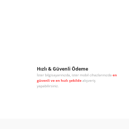
Hızlı & Güvenli Ödeme
İster bilgisayarınızda, ister mobil cihazlarınızda
en
güvenli ve en hızlı şekilde
alışveriş
yapabilirsiniz.